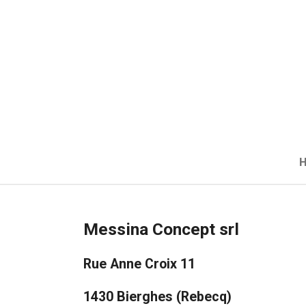
Passer
au
contenu
principal
Messina Concept srl
Rue Anne Croix 11
1430 Bierghes (Rebecq)